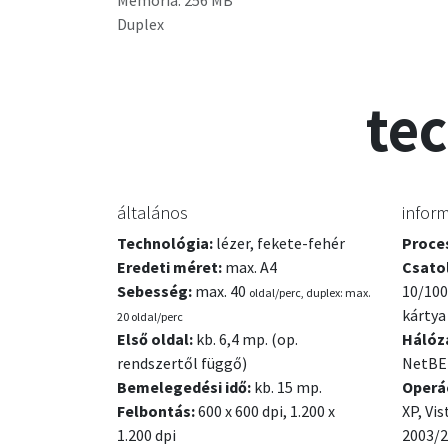
Memória: 256 MB
Duplex
te
általános
inform
Technológia:
lézer, fekete-fehér
Proce
Eredeti méret:
max. A4
Csato
Sebesség:
max. 40
10/100
oldal/perc, duplex: max.
kártya
20 oldal/perc
Első oldal:
kb. 6,4 mp. (op.
Hálóza
rendszertől függő)
NetBE
Bemelegedési idő:
kb. 15 mp.
Operá
Felbontás:
600 x 600 dpi, 1.200 x
XP,
Vis
1.200 dpi
2003/2