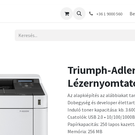
shop
Be
+36 1 9000 560
Triumph-Adle
Lézernyomtat
Az alapkiépítés az alábbiakat ta
Dobegység és developer élettart
Induló toner kapacitása: kb. 3.60
Csatolók: USB 2.0 • 10/100/1000B
Papírkapacitás: 250 lapos kazett
Memória: 256 MB