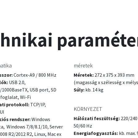
chnikai paraméte
atika
méretek
sszor:
Cortex-A9 / 800 MHz
Méretek:
272 x 375 x 393 mm
lók:
USB 2.0,
(magasság x szélesség x mély
/1000BaseTX, USB port, SD
Súly:
kb. 14 kg
 foglalat, Wi-Fi
ti protokoll:
TCP/IP,
KÖRNYEZET
UI
Hálózati feszültség:
220/240 
ciós rendszer:
Windows
50/60 Hz
ta, Windows 7/8/8.1/10, Server
Energiafogyasztás:
kb. max. 
008 R2/2012 R2, Linux, Mac ex