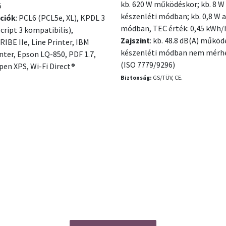
kb. 620 W működéskor; kb. 8 W
5
készenléti módban; kb. 0,8 W 
ciók
:
PCL6 (PCL5e, XL), KPDL 3
módban, TEC érték: 0,45 kWh/
cript 3 kompatibilis),
Zajszint
: kb. 48.8 dB(A) működ
IBE IIe, Line Printer, IBM
készenléti módban nem mérh
nter, Epson LQ-850, PDF 1.7,
(ISO 7779/9296)
pen XPS, Wi-Fi Direct®
.
Biztonság:
GS/TÜV, CE