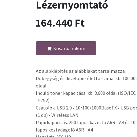
Lézernyomtató
164.440
Ft
Kosárba rakom
Az alapkiépítés az alábbiakat tartalmazza:
Dobegység és developer élettartama: kb. 100.00
oldal
Induló toner kapacitása: kb. 3.600 oldal (ISO/IEC
19752)
Csatolók: USB 2.0 • 10/100/1000BaseTX • USB po
(1 db) • Wireless LAN
Papírkapacitás: 250 lapos kazetta A6R - A4 és 10
lapos kézi adagoló A6R - A4