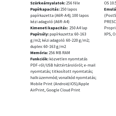
Szürkeárnyalatok:
256 féle
OS 10.
Papírkapacitás:
250 lapos
Emulá
papírkazetta (A6R-A4); 100 lapos
(PostS
kézi adagoló (A6R-A4)
PRESCR
Kimeneti kapacitás:
250 A4 lap
Propri
Papírsúly:
papírkazetta: 60-163
XPS, O
g/m2; kézi adagoló: 60-220 g/m2;
duplex: 60-163 g/m2
Memória:
256 MB RAM
Funkciók:
közvetlen nyomtatás
PDF-ről/USB háttértárolóról; e-mail
nyomtatás; titkosított nyomtatás;
halk üzemmód; vonalkód nyomtatás;
Mobile Print (Android/iOS)/Apple
AirPrint, Google Cloud Print