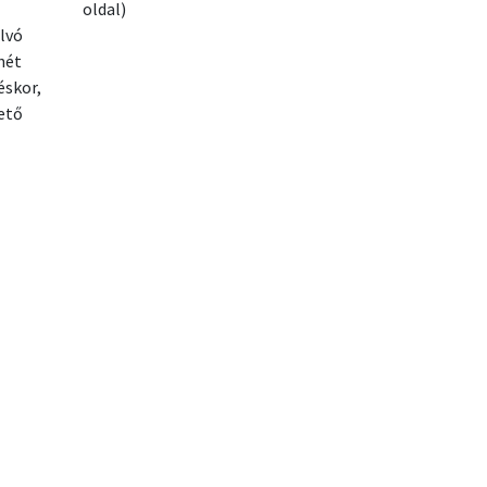
oldal)
alvó
hét
éskor,
ető