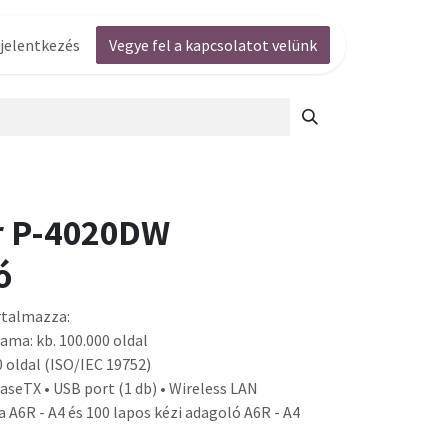
jelentkezés
Vegye fel a kapcsolatot velünk
r P-4020DW
ó
rtalmazza:
ama: kb. 100.000 oldal
0 oldal (ISO/IEC 19752)
aseTX • USB port (1 db) • Wireless LAN
a A6R - A4 és 100 lapos kézi adagoló A6R - A4