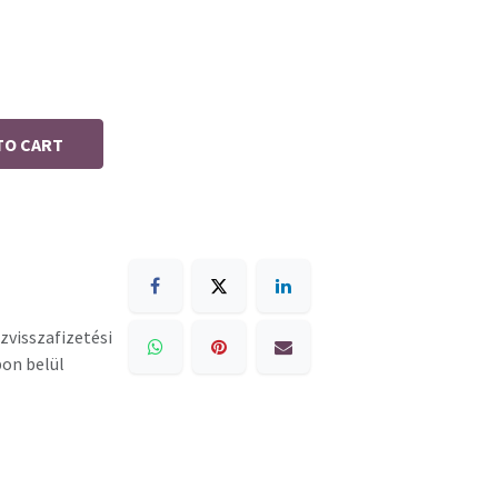
TO CART
zvisszafizetési
pon belül