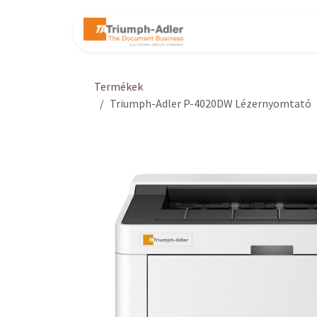
Kihagyás és továbblépés a tartalomhoz
Kezdőlap
Web
Termékek
Triumph-Adler P-4020DW Lézernyomtató