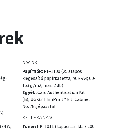
rek
opciók
Papírfiók:
PF-1100 (250 lapos
ség)
kiegészítő papírkazetta, A6R-A4; 60-
163 g/m2, max. 2 db)
Egyéb:
Card Authentication Kit
(B); UG-33 ThinPrint® kit, Cabinet
No. 78 gépasztal
V,
KELLÉKANYAG
974 W,
Toner:
PK-1011 (kapacitás: kb. 7.200