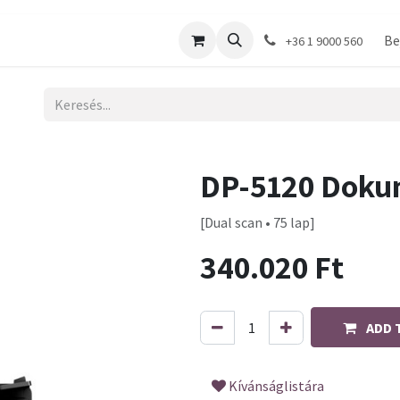
shop
Be
+36 1 9000 560
DP-5120 Dok
[Dual scan • 75 lap]
340.020
Ft
ADD 
Kívánságlistára