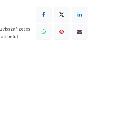
zvisszafizetési
pon belül