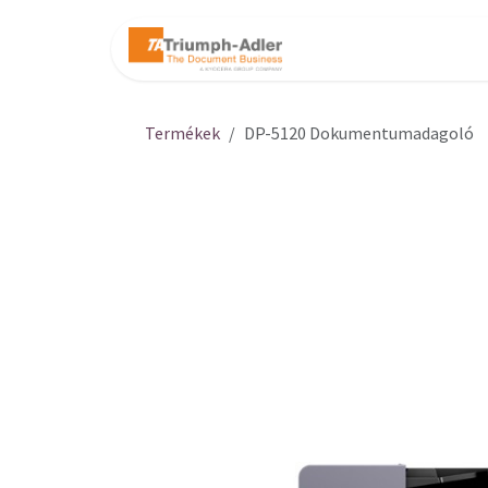
Kihagyás és továbblépés a tartalomhoz
Kezdőlap
Web
Termékek
DP-5120 Dokumentumadagoló