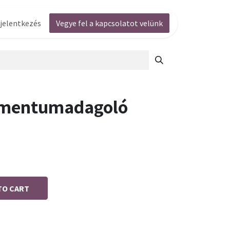
jelentkezés
Vegye fel a kapcsolatot velünk
umentumadagoló
TO CART