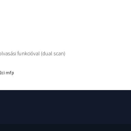
asási funkcióval (dual scan)
2ci mfp