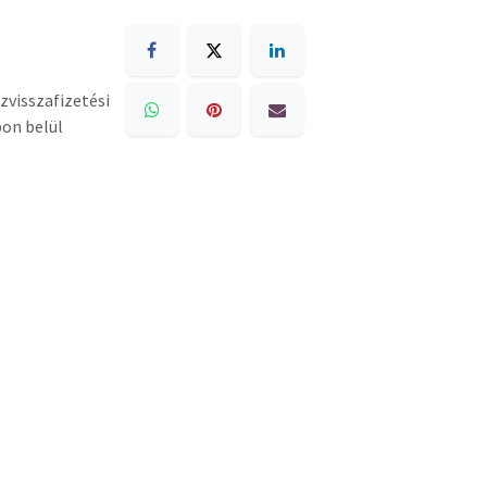
zvisszafizetési
pon belül