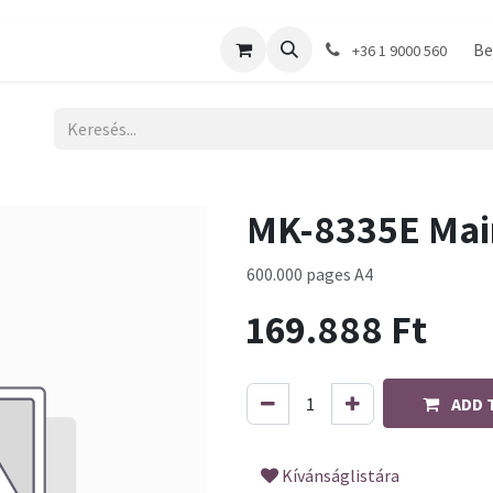
shop
Be
+36 1 9000 560
MK-8335E Mai
600.000 pages A4
169.888
Ft
ADD 
Kívánságlistára