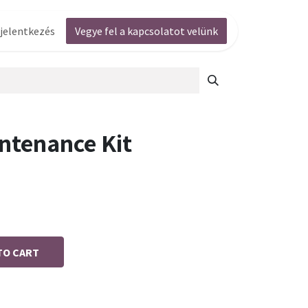
jelentkezés
Vegye fel a kapcsolatot velünk
ntenance Kit
TO CART