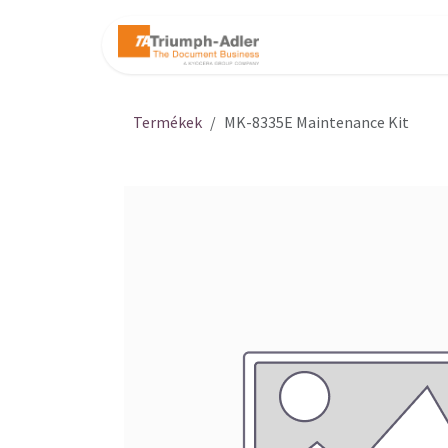
Kihagyás és továbblépés a tartalomhoz
Kezdőlap
Web
Termékek
MK-8335E Maintenance Kit