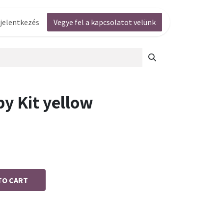
jelentkezés
Vegye fel a kapcsolatot velünk
y Kit yellow
TO CART