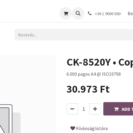
shop
Be
+36 1 9000 560
CK-8520Y • Cop
6.000 pages A4 @ ISO19798
30.973
Ft
ADD 
Kívánságlistára