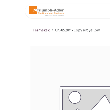
Kihagyás és továbblépés a tartalomhoz
Kezdőlap
Web
Termékek
CK-8520Y • Copy Kit yellow