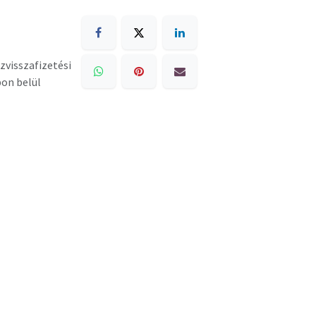
zvisszafizetési
pon belül