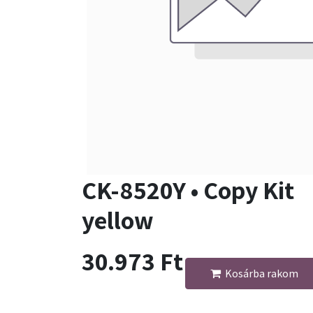
CK-8520Y • Copy Kit
yellow
30.973
Ft
Kosárba rakom