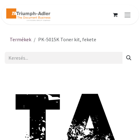
Kihagyás és továbblépés a tartalomhoz
Termékek
PK-5015K Toner kit, fekete