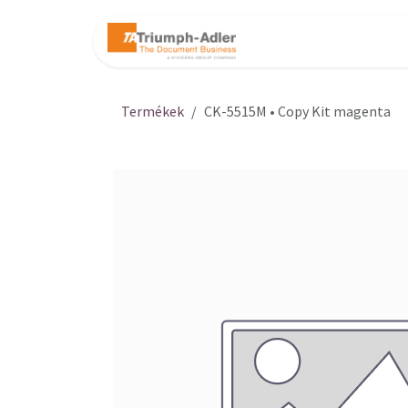
Kihagyás és továbblépés a tartalomhoz
Kezdőlap
Web
Termékek
CK-5515M • Copy Kit magenta