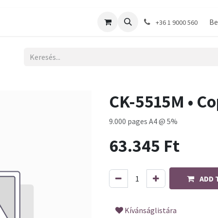
shop
Be
+36 1 9000 560
CK-5515M • Co
9.000 pages A4 @ 5%
63.345
Ft
ADD 
Kívánságlistára