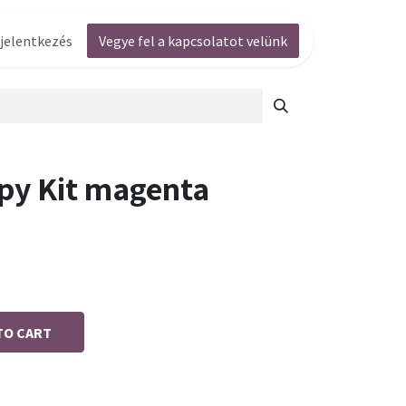
jelentkezés
Vegye fel a kapcsolatot velünk
py Kit magenta
TO CART