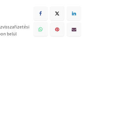
zvisszafizetési
pon belül