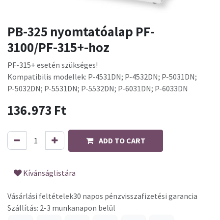
PB-325 nyomtatóalap PF-
3100/PF-315+-hoz
PF-315+ esetén szükséges!
Kompatibilis modellek: P-4531DN; P-4532DN; P-5031DN;
P-5032DN; P-5531DN; P-5532DN; P-6031DN; P-6033DN
136.973
Ft
ADD TO CART
Kívánságlistára
Vásárlási feltételek
30 napos pénzvisszafizetési garancia
Szállítás: 2-3 munkanapon belül