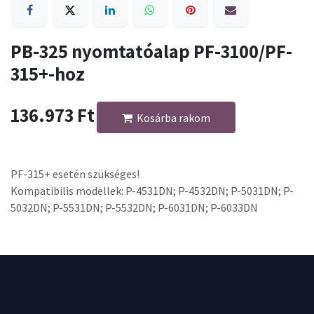
PB-325 nyomtatóalap PF-3100/PF-
315+-hoz
136.973
Ft
Kosárba rakom
PF-315+ esetén szükséges!
Kompatibilis modellek: P-4531DN; P-4532DN; P-5031DN; P-
5032DN; P-5531DN; P-5532DN; P-6031DN; P-6033DN