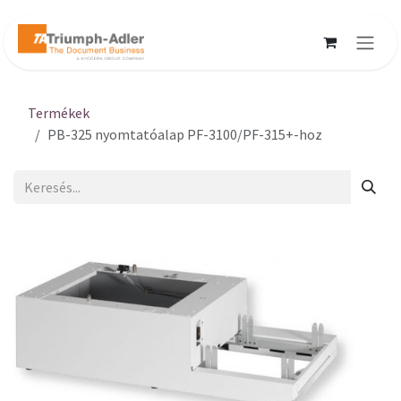
Kihagyás és továbblépés a tartalomhoz
Termékek
PB-325 nyomtatóalap PF-3100/PF-315+-hoz