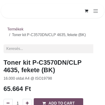
Kihagyás és továbblépés a tartalomhoz
Termékek
Toner kit P-C3570DN/CLP 4635, fekete (BK)
Toner kit P-C3570DN/CLP
4635, fekete (BK)
16.000 oldal A4 @ ISO19798
65.664
Ft
ADD TO CART