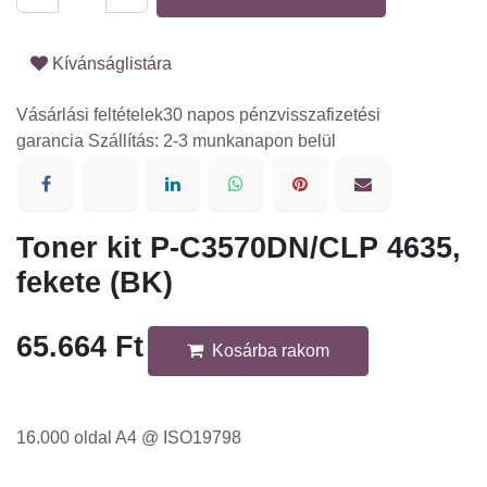
Kívánságlistára
Vásárlási feltételek
30 napos pénzvisszafizetési
garancia Szállítás: 2-3 munkanapon belül
Toner kit P-C3570DN/CLP 4635,
fekete (BK)
65.664
Ft
Kosárba rakom
16.000 oldal A4 @ ISO19798