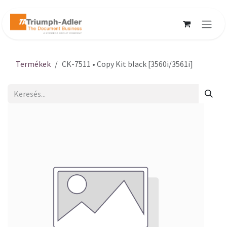
Kihagyás és továbblépés a tartalomhoz
Termékek
CK-7511 • Copy Kit black [3560i/3561i]