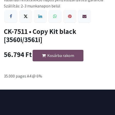
Szállítás: 2-3 munkanapon belül
CK-7511 • Copy Kit black
[3560i/3561i]
56.794
Ft
Kosárba rakom
35.000 pages A4 @ 6%