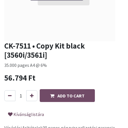
CK-7511 • Copy Kit black
[3560i/3561i]
35.000 pages A4 @ 6%
56.794
Ft
ADD TO CART
Kívánságlistára
Vásárlási feltételek
30 napos pénzvisszafizetési garancia