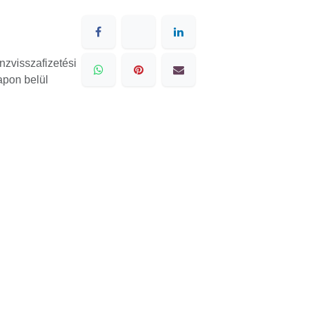
zvisszafizetési
pon belül