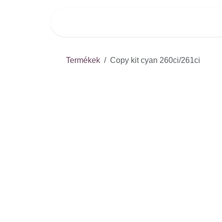
Kihagyás és továbblépés a tartalomhoz
Kezdőlap
Webshop
Termékek
Copy kit cyan 260ci/261ci