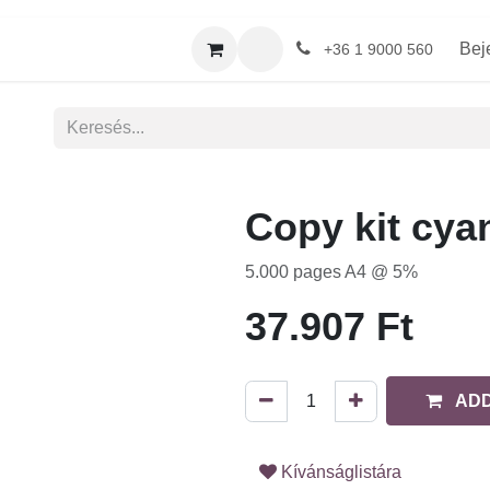
Be
+36 1 9000 560
Copy kit cyan 
5.000 pages A4 @ 5%
37.907
Ft
ADD 
Kívánságlistára