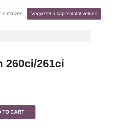
jelentkezés
Vegye fel a kapcsolatot velünk
260ci/261ci
TO CART